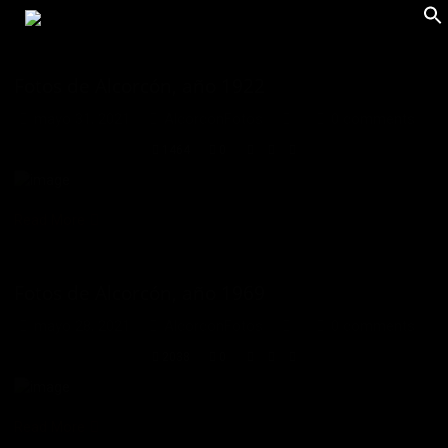
Fotos de Alcorcón, año 1922
mayo 31, 2021
AlcorconFotos
0 comments
1464
0
Read More
Fotos de Alcorcón, año 1969
mayo 28, 2021
AlcorconFotos
0 comments
2038
0
Read More