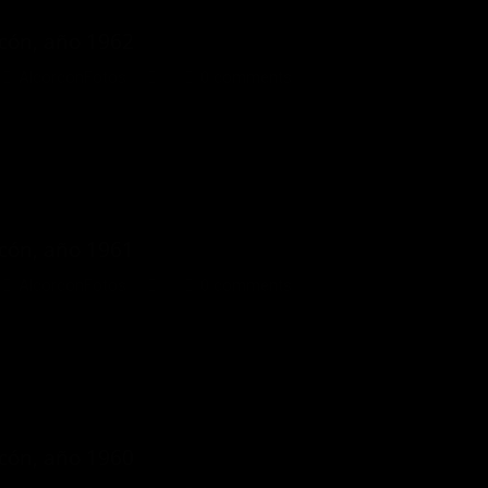
rcón, año 1962
AlcorconFotos
0 comments
rcón, año 1961
AlcorconFotos
0 comments
rcón, año 1960