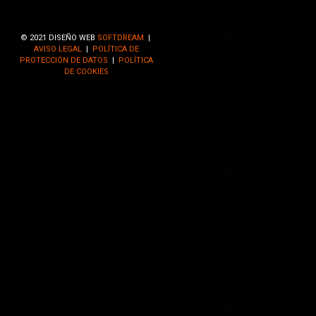
mayo 28, 2021
© 2021 DISEÑO WEB
SOFTDREAM
|
AVISO LEGAL
|
POLÍTICA DE
PROTECCIÓN DE DATOS
|
POLÍTICA
Read More
DE COOKIES
Fotos de Alco
mayo 28, 2021
Read More
Fotos de Alco
mayo 28, 2021