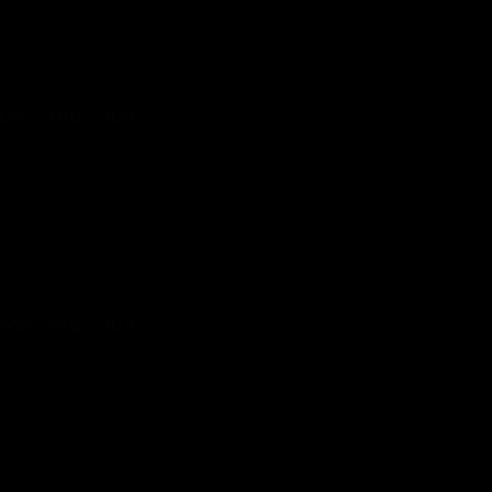
rcón, año 1964
AlcorconFotos
0 comments
rcón, año 1963
AlcorconFotos
0 comments