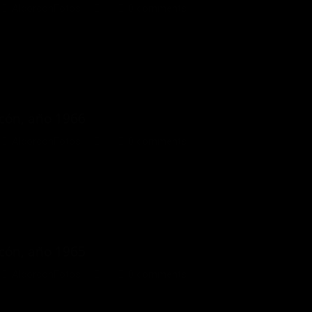
AlcorconFotos
0 comments
rcón, año 1966
AlcorconFotos
0 comments
rcón, año 1965
AlcorconFotos
0 comments