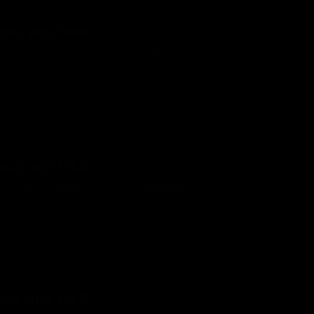
rcón, año 1969
AlcorconFotos
0 comments
rcón, año 1968
AlcorconFotos
0 comments
rcón, año 1967