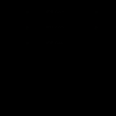
n,
Fotos de Alcorcón,
Fotos
año 2009
2063
1
n,
Fotos de Alcorcón,
Fotos
año 2005
2017
0
n,
Fotos de Alcorcón,
año 2000
2482
5