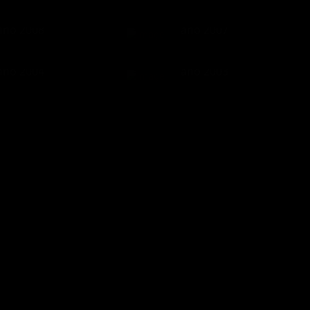
 de Alcorcón,
Fotos de Alcorcón,
año 2008
año 2007
2068
0
1997
0
 de Alcorcón,
Fotos de Alcorcón,
año 2004
año 2003
2003
0
2180
1